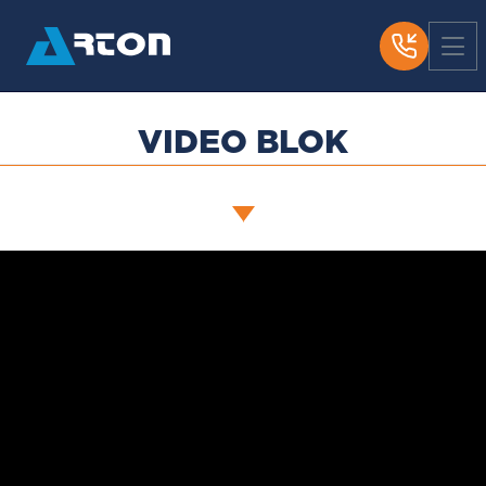
laboratoriya
Ish o’rinlari
Video blok
VIDEO BLOK
Fotogalereya