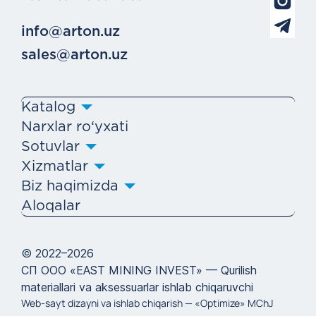
info@arton.uz
sales@arton.uz
Katalog
Narxlar ro‘yxati
Sotuvlar
Xizmatlar
Biz haqimizda
Aloqalar
© 2022–2026
СП ООО «EAST MINING INVEST» — Qurilish
materiallari va aksessuarlar ishlab chiqaruvchi
Web-sayt dizayni va ishlab chiqarish —
«Optimize» MChJ