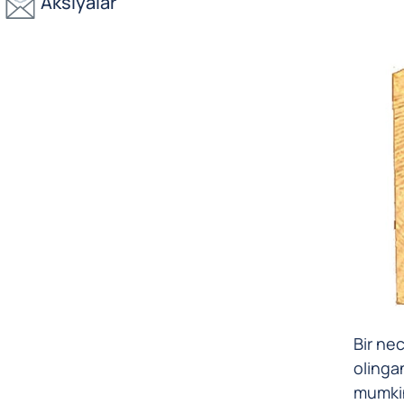
Aksiyalar
Bir nec
olinga
mumkin.