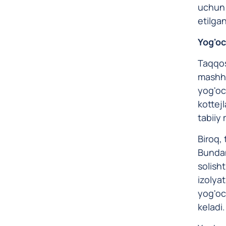
uchun 
etilga
Yog'oc
Taqqos
mashhu
yog'och
kottej
tabiiy 
Biroq, 
Bundan 
solish
izolyat
yog'oc
keladi.