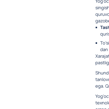
Yog'oc
singish
quruvc
gazobe
Tash
quri
To’s
dan 
Xaraja
pastlig
Shunday
tanlovd
ega. Q
Yog'oc
texnolo