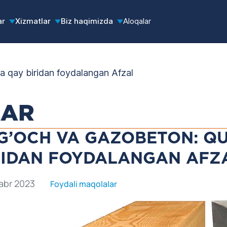
ar
Xizmatlar
Biz haqimizda
Aloqalar
a qay biridan foydalangan Afzal
LAR
G’OCH VA GAZOBETON: QU
RIDAN FOYDALANGAN AFZ
abr 2023
Foydali maqolalar