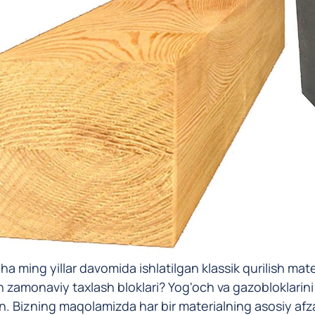
ha ming yillar davomida ishlatilgan klassik qurilish mate
n zamonaviy taxlash bloklari? Yog'och va gazobloklarini
 Bizning maqolamizda har bir materialning asosiy afzalli