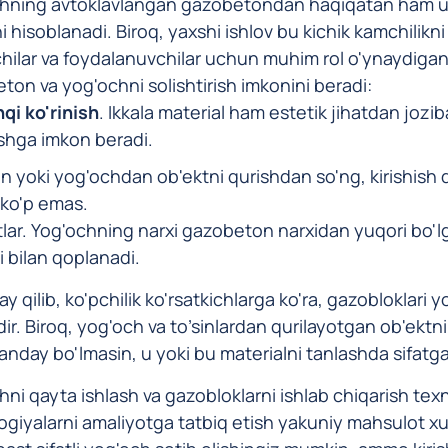
hning avtoklavlangan gazobetondan haqiqatan ham us
i hisoblanadi. Biroq, yaxshi ishlov bu kichik kamchilikn
hilar va foydalanuvchilar uchun muhim rol o'ynaydigan
ton va yog'ochni solishtirish imkonini beradi:
qi ko'rinish
. Ikkala material ham estetik jihatdan joziba
shga imkon beradi.
in yoki yog'ochdan ob'ektni qurishdan so'ng, kirishish 
ko'p emas.
tlar. Yog'ochning narxi gazobeton narxidan yuqori bo'lg
i bilan qoplanadi.
 qilib, ko'pchilik ko'rsatkichlarga ko'ra, gazobloklari 
ir. Biroq, yog'och va to’sinlardan qurilayotgan ob'ektni
anday bo'lmasin, u yoki bu materialni tanlashda sifatga 
hni qayta ishlash va gazobloklarni ishlab chiqarish te
giyalarni amaliyotga tatbiq etish yakuniy mahsulot xusus