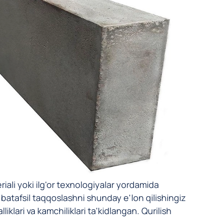
riali yoki ilg'or texnologiyalar yordamida
 batafsil taqqoslashni shunday e'lon qilishingiz
klari va kamchiliklari ta'kidlangan. Qurilish