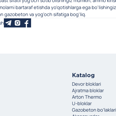
ast sifatli yog'och sotib olishingiz mumkin, ammo kirish
larni bartaraf etishda yo'qotishlarga ega bo’lishingiz
an gazobeton va yog'och sifatiga bog'liq.
sh
Katalog
Devor bloklari
Ajratma bloklar
Arton Thermo
U-bloklar
Gazobeton bo‘laklar