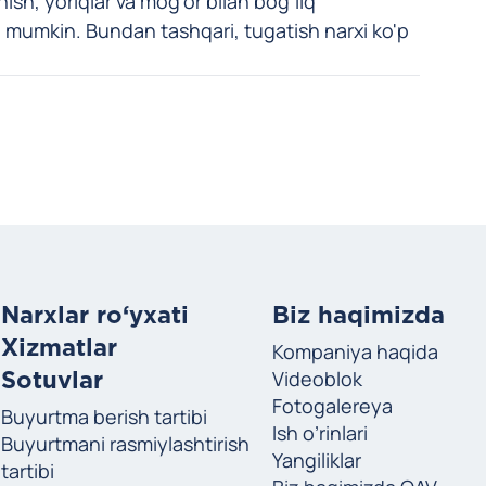
ish, yoriqlar va mog'or bilan bog'liq
 mumkin. Bundan tashqari, tugatish narxi ko'p
Narxlar ro‘yxati
Biz haqimizda
Xizmatlar
Kompaniya haqida
Videoblok
Sotuvlar
Fotogalereya
Buyurtma berish tartibi
Ish o’rinlari
Buyurtmani rasmiylashtirish
i
Yangiliklar
tartibi