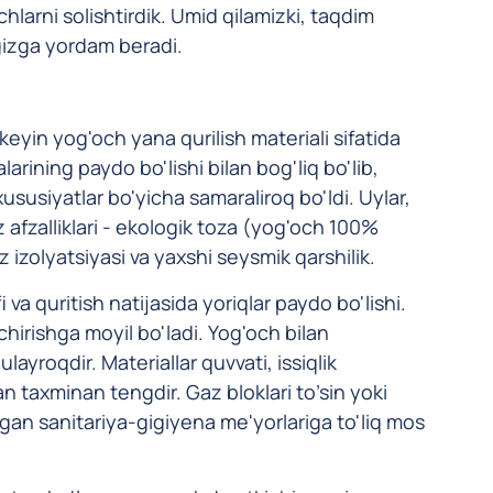
arni solishtirdik. Umid qilamizki, taqdim
gizga yordam beradi.
eyin yog'och yana qurilish materiali sifatida
rining paydo bo'lishi bilan bog'liq bo'lib,
ususiyatlar bo'yicha samaraliroq bo'ldi. Uylar,
afzalliklari - ekologik toza (yog'och 100%
oz izolyatsiyasi va yaxshi seysmik qarshilik.
va quritish natijasida yoriqlar paydo bo'lishi.
chirishga moyil bo'ladi. Yog'och bilan
ayroqdir. Materiallar quvvati, issiqlik
dan taxminan tengdir. Gaz bloklari to’sin yoki
ngan sanitariya-gigiyena me'yorlariga to'liq mos