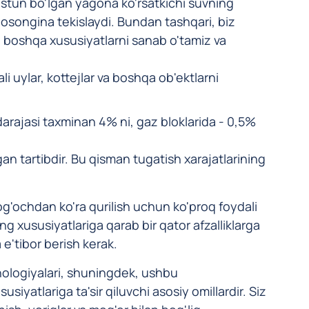
tun bo'lgan yagona ko'rsatkichi suvning
i osongina tekislaydi. Bundan tashqari, biz
 boshqa xususiyatlarni sanab o'tamiz va
li uylar, kottejlar va boshqa ob'ektlarni
darajasi taxminan 4% ni, gaz bloklarida - 0,5%
an tartibdir. Bu qisman tugatish xarajatlarining
yog'ochdan ko'ra qurilish uchun ko'proq foydali
ng xususiyatlariga qarab bir qator afzalliklarga
e'tibor berish kerak.
xnologiyalari, shuningdek, ushbu
iyatlariga ta'sir qiluvchi asosiy omillardir. Siz