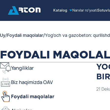
Katalog
Narxlar ro'yxati
Sotuvl
Uy
/
Foydali maqolalar
/
Yog’och va gazobeton: qurilishd
FOYDALI MAQOLA
YO
Yangiliklar
BI
Biz haqimizda OAV
21 Dek
Foydali maqolalar