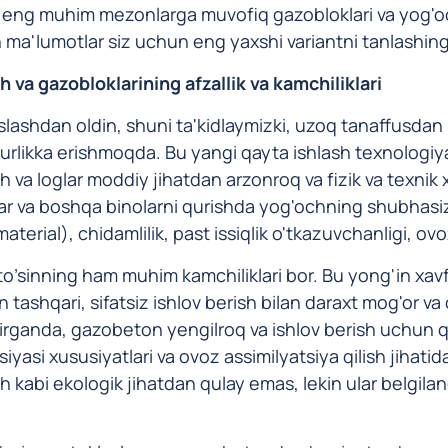
eng muhim mezonlarga muvofiq gazobloklari va yog'ochl
n ma'lumotlar siz uchun eng yaxshi variantni tanlashin
h va gazobloklarining afzallik va kamchiliklari
lashdan oldin, shuni ta'kidlaymizki, uzoq tanaffusdan k
rlikka erishmoqda. Bu yangi qayta ishlash texnologiyala
 va loglar moddiy jihatdan arzonroq va fizik va texnik x
lar va boshqa binolarni qurishda yog'ochning shubhasiz 
material), chidamlilik, past issiqlik o'tkazuvchanligi, ov
to’sinning ham muhim kamchiliklari bor. Bu yong'in xavfi 
tashqari, sifatsiz ishlov berish bilan daraxt mog'or va 
tirganda, gazobeton yengilroq va ishlov berish uchun qul
siyasi xususiyatlari va ovoz assimilyatsiya qilish jihati
h kabi ekologik jihatdan qulay emas, lekin ular belgila