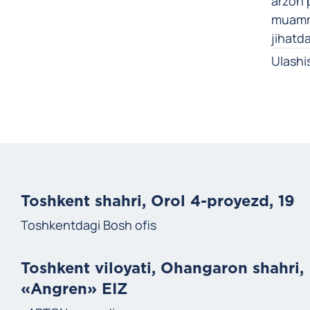
arzon p
muammo
jihatd
Ulashi
Toshkent shahri, Orol 4-proyezd, 19
Toshkentdagi Bosh ofis
Toshkent viloyati, Ohangaron shahri,
«Angren» EIZ