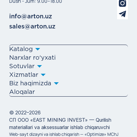
Dush - Jum: 9.00–18.00
info@arton.uz
sales@arton.uz
Katalog
Narxlar ro‘yxati
Sotuvlar
Xizmatlar
Biz haqimizda
Aloqalar
© 2022–2026
СП ООО «EAST MINING INVEST» — Qurilish
materiallari va aksessuarlar ishlab chiqaruvchi
Web-sayt dizayni va ishlab chiqarish —
«Optimize» MChJ