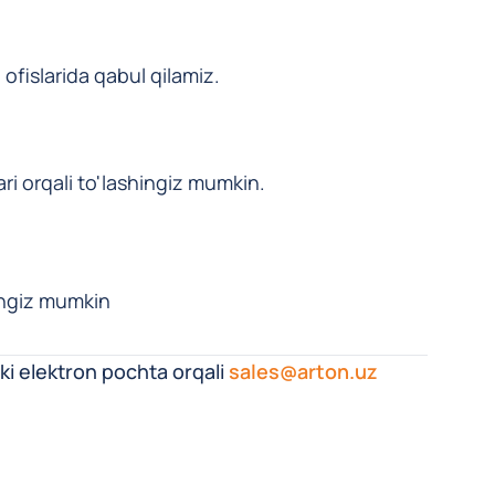
 ofislarida qabul qilamiz.
ari orqali to'lashingiz mumkin.
hingiz mumkin
ki elektron pochta orqali
sales@arton.uz