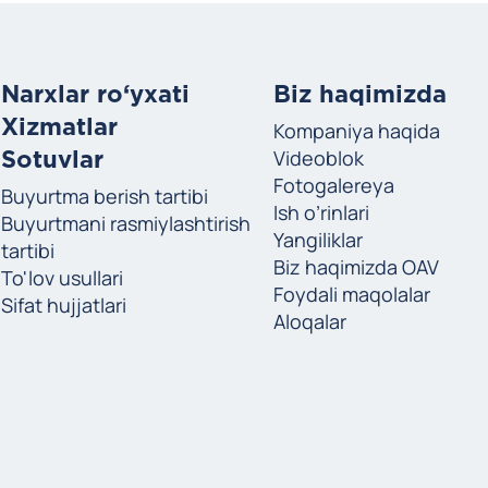
Narxlar ro‘yxati
Biz haqimizda
Xizmatlar
Kompaniya haqida
Videoblok
Sotuvlar
Fotogalereya
Buyurtma berish tartibi
Ish o’rinlari
Buyurtmani rasmiylashtirish
i
Yangiliklar
tartibi
Biz haqimizda OAV
To'lov usullari
Foydali maqolalar
Sifat hujjatlari
Aloqalar