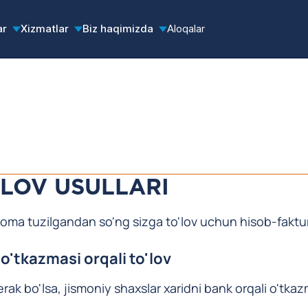
ar
Xizmatlar
Biz haqimizda
Aloqalar
'LOV USULLARI
oma tuzilgandan so'ng sizga to'lov uchun hisob-faktura
o'tkazmasi orqali to'lov
rak bo'lsa, jismoniy shaxslar xaridni bank orqali o'tkazm