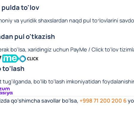
pulda to'lov
moniy va yuridik shaxslardan naqd pul toʻlovlarini savdo
dan pul o'tkazish
rak bo'lsa, xaridingiz uchun PayMe / Click to'lov tiziml
b to‘lash
t tug‘ilganda, bo‘lib to‘lash imkoniyatidan foydalanis
izda qo‘shimcha savollar bo‘lsa,
+998 71 200 200 6
yo