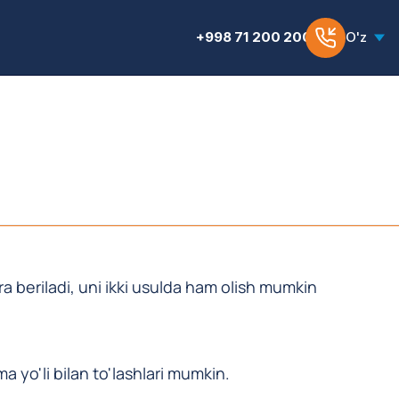
+998 71 200 200 6
O'z
 beriladi, uni ikki usulda ham olish mumkin
a yo'li bilan to'lashlari mumkin.