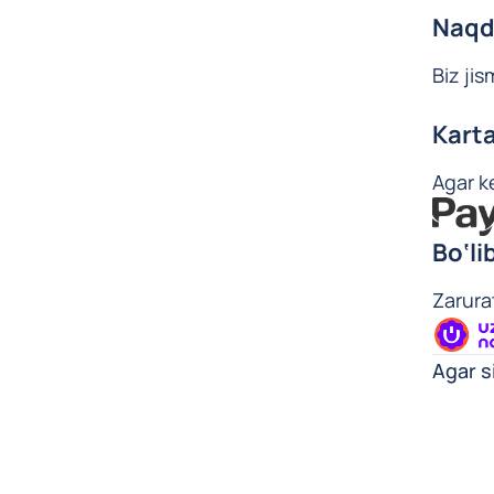
Naqd 
Biz jis
Karta
Agar ke
Bo‘li
Zarura
Agar s