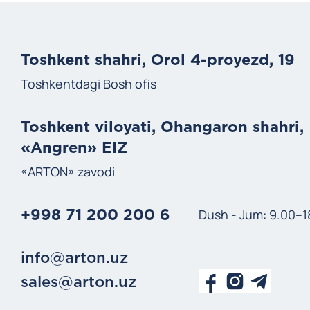
Toshkent shahri, Orol 4-proyezd, 19
Toshkentdagi Bosh ofis
Toshkent viloyati, Ohangaron shahri,
«Angren» EIZ
«ARTON» zavodi
Dush - Jum: 9.00–1
+998 71 200 200 6
info@arton.uz
sales@arton.uz