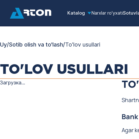
Katalog
Narxlar ro'yxati
Sotuvl
Uy
/
Sotib olish va to'lash
/
To'lov usullari
TO'LOV USULLARI
Загрузка...
TO
Shartn
Bank 
Agar ke