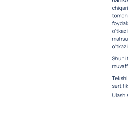
chiqar
tomoni
foydal
o‘tkaz
mahsulo
o‘tkazi
Shuni t
muvaffa
Tekshi
sertifi
Ulashi