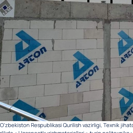
O‘zbekiston Respublikasi Qurilish vazirligi, Texnik jiha
likda « Uzsanoatkurishmateriallari » turin politexnika 