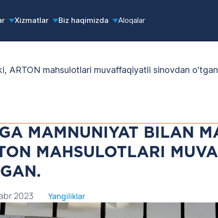
ar
Xizmatlar
Biz haqimizda
Aloqalar
i, ARTON mahsulotlari muvaffaqiyatli sinovdan o'tgan
ZGA MAMNUNIYAT BILAN MA
TON MAHSULOTLARI MUVA
TGAN.
abr 2023
Yangiliklar