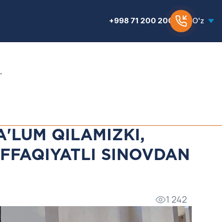
+998 71 200 200 6
O'z
.
'LUM QILAMIZKI,
FFAQIYATLI SINOVDAN
1 242