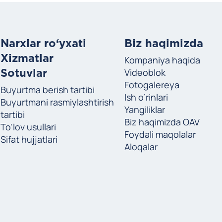
Narxlar ro‘yxati
Biz haqimizda
Xizmatlar
Kompaniya haqida
Videoblok
Sotuvlar
Fotogalereya
Buyurtma berish tartibi
Ish o’rinlari
Buyurtmani rasmiylashtirish
i
Yangiliklar
tartibi
Biz haqimizda OAV
To'lov usullari
Foydali maqolalar
Sifat hujjatlari
Aloqalar