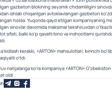
ilgan gazbeton blokining seysmik chidamliligini sinov
dan ishlab chiqarilgan avtoklavlangan gazbeton ko‘z
angan holda. Yuqorida qayd etilgan kompaniyaning m
ilgan sinovlar davomida maksimal tekshiruvdan o‘tkazi
t sifati, balki ko‘p qavatli bino va inshootlarni qurish
ldi.
a'kidlash kerakki, «ARTON» mahsulotlari; birinchi bo'lib 
qiyatli o'tdi.
ruv natijalariga ko'ra kompaniya «ARTON» O‘zbekiston Re
kat oldi.
sh