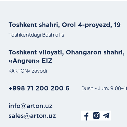
Toshkent shahri, Orol 4-proyezd, 19
Toshkentdagi Bosh ofis
Toshkent viloyati, Ohangaron shahri,
«Angren» EIZ
«ARTON» zavodi
Dush - Jum: 9.00–1
+998 71 200 200 6
info@arton.uz
sales@arton.uz