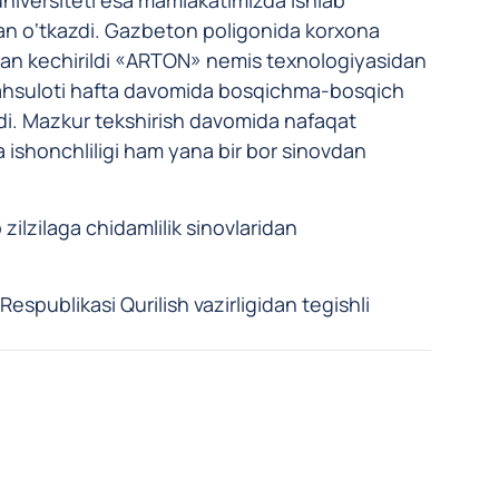
dan o‘tkazdi. Gazbeton poligonida korxona
dan kechirildi «ARTON» nemis texnologiyasidan
ahsuloti hafta davomida bosqichma-bosqich
ldi. Mazkur tekshirish davomida nafaqat
da ishonchliligi ham yana bir bor sinovdan
zilzilaga chidamlilik sinovlaridan
spublikasi Qurilish vazirligidan tegishli