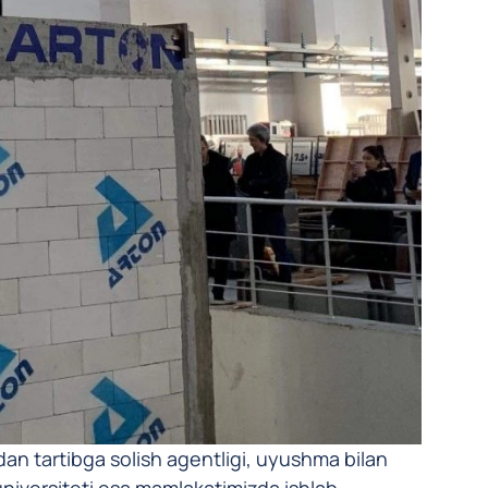
tdan tartibga solish agentligi, uyushma bilan
universiteti esa mamlakatimizda ishlab