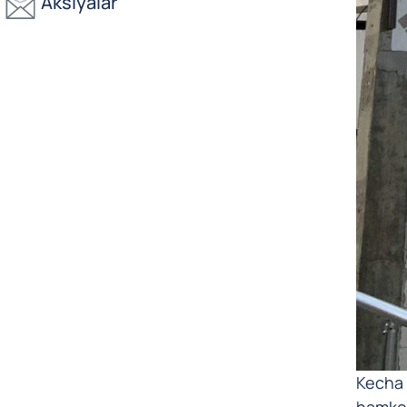
Aksiyalar
Kecha 
hamkor